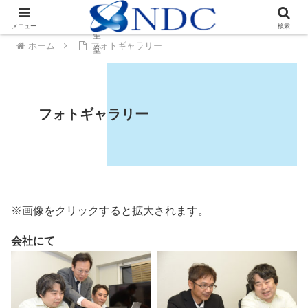
ト
ベ
大
ル
メニュー
検索
聖
ク
ホーム
フォトギャラリー
堂
城
フォトギャラリー
※画像をクリックすると拡大されます。
会社にて